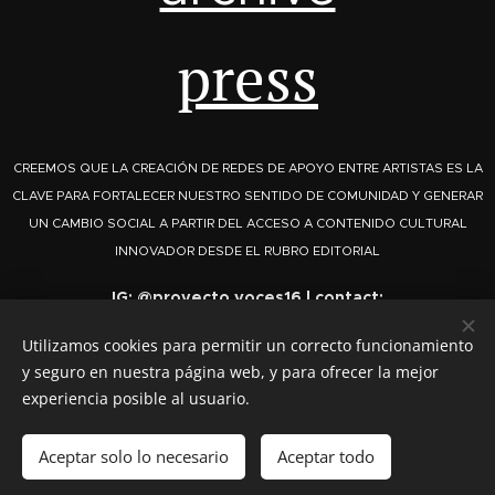
press
CREEMOS QUE LA CREACIÓN DE REDES DE APOYO ENTRE ARTISTAS ES LA
CLAVE PARA FORTALECER NUESTRO SENTIDO DE COMUNIDAD Y GENERAR
UN CAMBIO SOCIAL A PARTIR DEL ACCESO A CONTENIDO CULTURAL
INNOVADOR DESDE EL RUBRO EDITORIAL
IG: @proyecto.voces16 | contact:
proyecto.voces16@gmail.com
Utilizamos cookies para permitir un correcto funcionamiento
y seguro en nuestra página web, y para ofrecer la mejor
experiencia posible al usuario.
© 2023 VOCES, Sonora, Méx.
Aceptar solo lo necesario
Aceptar todo
Creado con
Webnode
Cookies