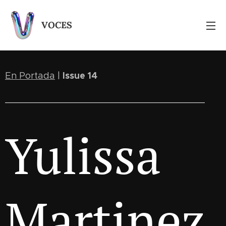
VOCES
Issue 14
En Portada
|
____________________________________
Yulissa
Martinez