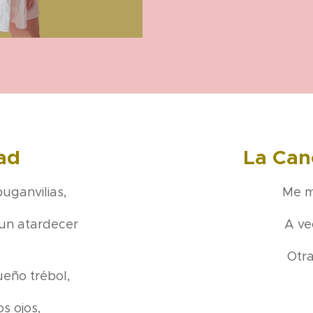
ad
La Can
uganvilias,
Me m
 un atardecer
A ve
Otra
ueño trébol,
os ojos,