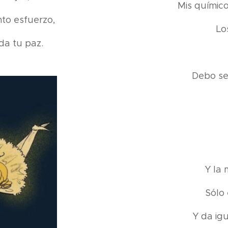
Mis químic
nto esfuerzo,
Lo
da tu paz.
Debo se
Y la 
Sólo
Y da igu