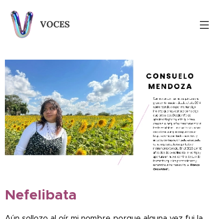
VOCES
Nefelibata
Aún sollozo al oír mi nombre porque alguna vez fui la